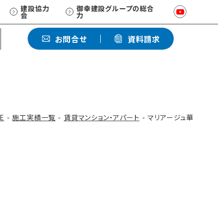
建設協力
御幸建設グループの総合
会
力
ひとクラス上の賃貸マンション
お問合せ
資料請求
EXCEED/RC
ホワイトペーパー
資産価値を維持する
品質保証
E
施工実績一覧
賃貸マンション・アパート
マリアージュ華