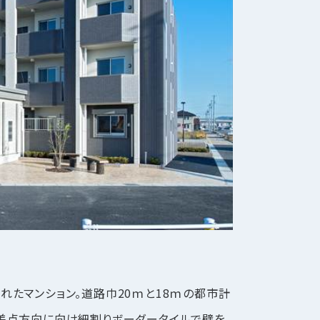
たマンション。道路巾20ｍと18ｍの都市計
差点方向に向け細割りボーダータイルで壁を