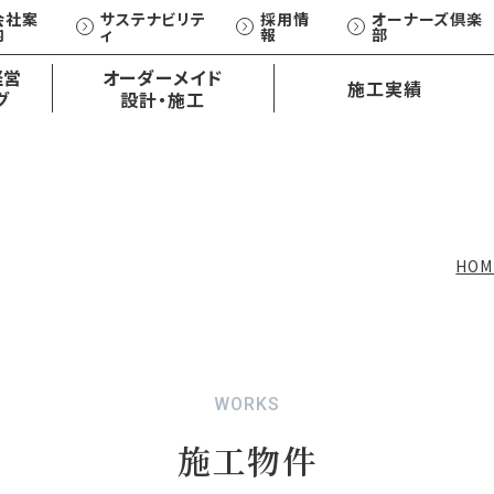
会社案
サステナビリテ
採用情
オーナーズ倶楽
内
ィ
報
部
オーダーメイド
経営
オーダーメイド
施工実績
外観・内観デザイン
グ
設計・施工
設計・施工
土地活用お悩み相談
コンサルティング事例一覧
ひとクラス上の賃貸アパート
ひとクラス上の賃貸住宅
XCEED/S
EXCEED/W
HOM
WORKS
施工物件