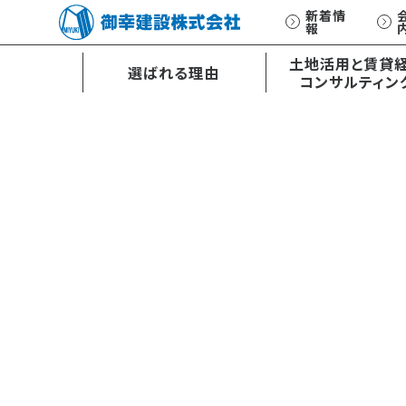
新着情
報
土地活用と賃貸
選ばれる理由
コンサルティン
土地活用と賃貸経営
オーダーメイド
コンサルティング
設計・施工
E