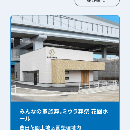
並び順
みんなの家族葬。ミウラ葬祭 花園ホ
ール
豊田花園土地区画整理地内