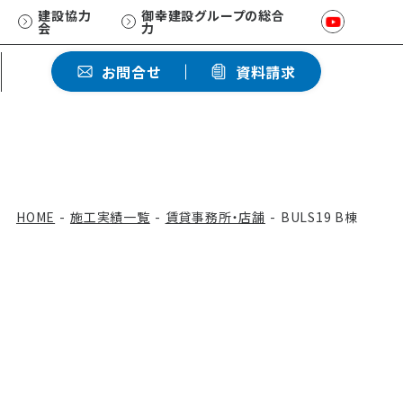
建設協力
御幸建設グループの総合
会
力
ひとクラス上の賃貸マンション
お問合せ
資料請求
EXCEED/RC
ホワイトペーパー
資産価値を維持する
品質保証
HOME
施工実績一覧
賃貸事務所・店舗
BULS19 B棟