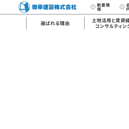
新着情
報
土地活用と賃貸
選ばれる理由
コンサルティン
土地活用と賃貸経営
オーダーメイド
コンサルティング
設計・施工
E