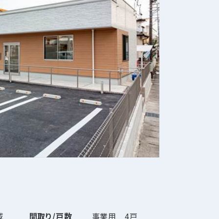
域
間取り/戸数
事業用 4戸