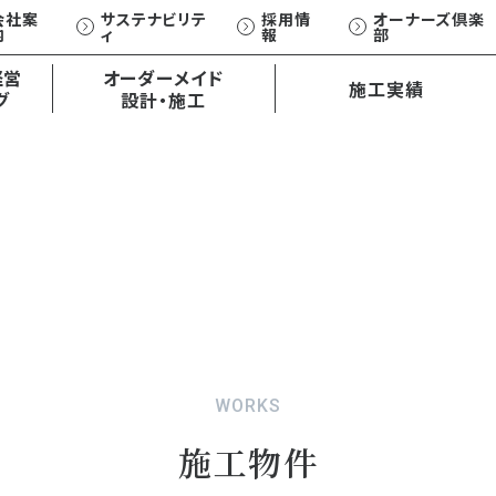
会社案
サステナビリテ
採用情
オーナーズ倶楽
内
ィ
報
部
オーダーメイド
経営
オーダーメイド
施工実績
外観・内観デザイン
グ
設計・施工
設計・施工
土地活用お悩み相談
コンサルティング事例一覧
ひとクラス上の賃貸アパート
ひとクラス上の賃貸住宅
XCEED/S
EXCEED/W
WORKS
施工物件