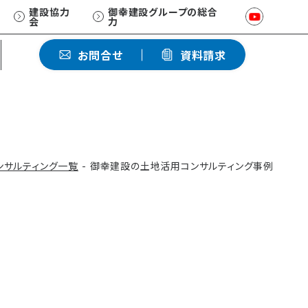
建設協力
御幸建設グループの総合
会
力
ひとクラス上の賃貸マンション
お問合せ
資料請求
EXCEED/RC
ホワイトペーパー
資産価値を維持する
品質保証
ンサルティング一覧
御幸建設の土地活用コンサルティング事例