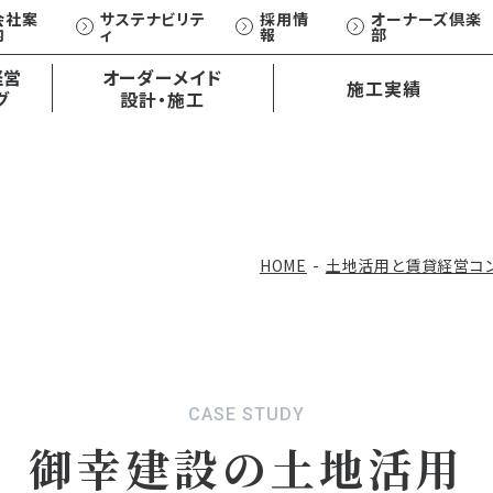
会社案
サステナビリテ
採用情
オーナーズ倶楽
内
ィ
報
部
オーダーメイド
経営
オーダーメイド
施工実績
外観・内観デザイン
グ
設計・施工
設計・施工
土地活用お悩み相談
コンサルティング事例一覧
ひとクラス上の賃貸アパート
ひとクラス上の賃貸住宅
XCEED/S
EXCEED/W
HOME
土地活用と賃貸経営コ
CASE STUDY
御幸建設の土地活用