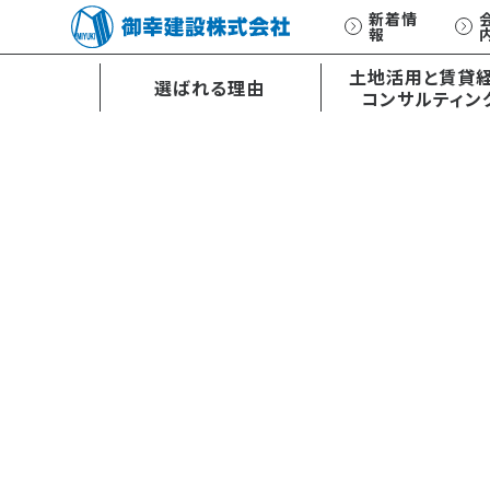
新着情
報
土地活用と賃貸
選ばれる理由
コンサルティン
土地活用と賃貸経営
オーダーメイド
コンサルティング
設計・施工
E